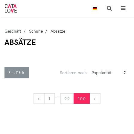
Geschäft
Schuhe
Absätze
ABSÄTZE
Sortieren nach
FILTER
...
<
<
1
99
100
>
>