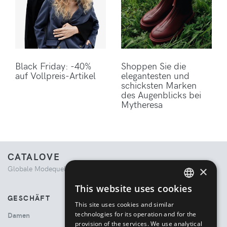
Black Friday: -40%
Shoppen Sie die
auf Vollpreis-Artikel
elegantesten und
schicksten Marken
des Augenblicks bei
Mytheresa
CATALOVE
×
Globale Modequelle. Kuratiertes Einkaufserlebnis.
This website uses cookies
ENGLISH
GESCHÄFT
This site uses cookies and similar
ITALIAN
technologies for its operation and for the
Damen
provision of the services. We use analytical