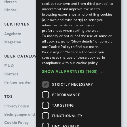
Herren
cookies (our own and from third parties) to
understand and improve the user’s
Kinder
browsing experience, and profiling cookies
(our own and third party) to send you
SEKTIONEN
advertisements in line with your
preferences when surfing the web.
Angebote
To modify or opt-out of the use of some or
all cookies, go to "Show details" or consult
Magazine
our Cookie Policy to find out more.
By clicking on “Accept all cookies” you
ÜBER CATALOVE
consent to the use of these cookies.
In
compliance with our cookie policy.
F.A.Q.
SHOW ALL PARTNERS
(1603) →
Kontact
Partner werden
STRICTLY NECESSARY
PERFORMANCE
TOS
TARGETING
Privacy Policy
Bedingungen und Konditionen
FUNCTIONALITY
Cookie Policy
UNCLASSIFIED