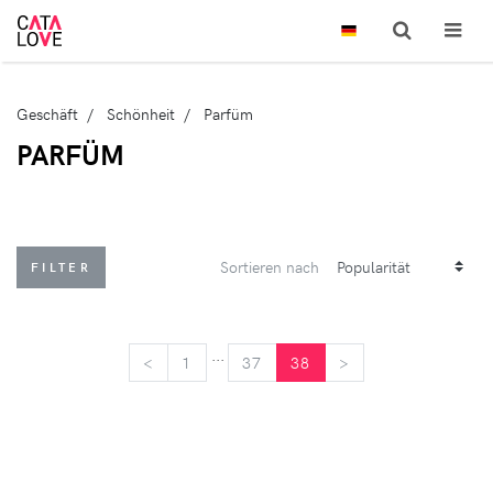
Geschäft
Schönheit
Parfüm
PARFÜM
Sortieren nach
FILTER
...
<
<
1
37
38
>
>