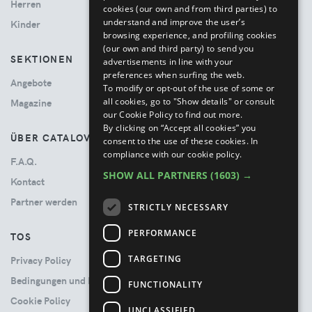
Herren
cookies (our own and from third parties) to
understand and improve the user’s
Kinder
browsing experience, and profiling cookies
(our own and third party) to send you
SEKTIONEN
advertisements in line with your
preferences when surfing the web.
Angebote
To modify or opt-out of the use of some or
all cookies, go to "Show details" or consult
Magazine
our Cookie Policy to find out more.
By clicking on “Accept all cookies” you
ÜBER CATALOVE
consent to the use of these cookies.
In
compliance with our cookie policy.
F.A.Q.
SHOW ALL PARTNERS
(1603) →
Kontact
Partner werden
STRICTLY NECESSARY
PERFORMANCE
TOS
TARGETING
Privacy Policy
Bedingungen und Konditionen
FUNCTIONALITY
Cookie Policy
UNCLASSIFIED