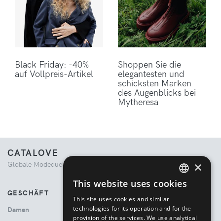
Black Friday: -40%
Shoppen Sie die
auf Vollpreis-Artikel
elegantesten und
schicksten Marken
des Augenblicks bei
Mytheresa
CATALOVE
×
Globale Modequelle. Kuratiertes Einkaufserlebnis.
This website uses cookies
ENGLISH
GESCHÄFT
This site uses cookies and similar
ITALIAN
technologies for its operation and for the
Damen
provision of the services. We use analytical