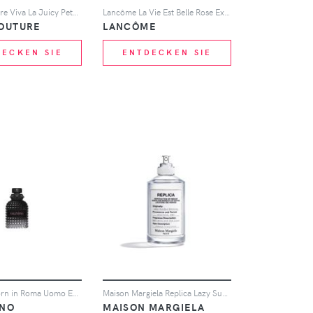
Juicy Couture Viva La Juicy Petals Please Eau de Parfum 100ml
Lancôme La Vie Est Belle Rose Extraordinaire Eau de Parfum 100ml
COUTURE
LANCÔME
DECKEN SIE
ENTDECKEN SIE
Valentino Born in Roma Uomo Eau de Toilette - 50ml
Maison Margiela Replica Lazy Sunday Morning Eau de Toilette - 100ml
INO
MAISON MARGIELA