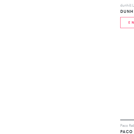
DUNH
E
PACO