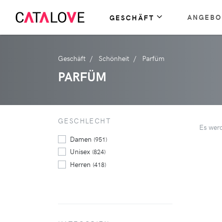
ANGEBO
GESCHÄFT
Geschäft
Schönheit
Parfüm
PARFÜM
GESCHLECHT
Es wer
Damen
(951)
Unisex
(824)
Herren
(418)