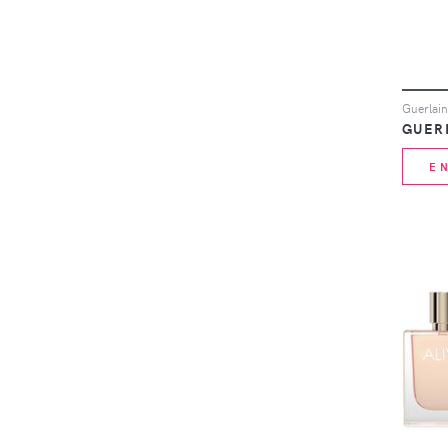
GUER
E