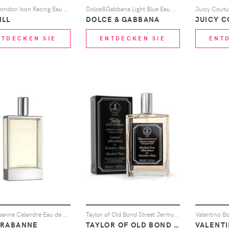
dunhill London Icon Racing Eau de Parfum 100ml
Dolce&Gabbana Light Blue Eau de Toilette 100ml
ILL
DOLCE & GABBANA
JUICY 
NTDECKEN SIE
ENTDECKEN SIE
ENT
Paco Rabanne Calandre Eau de Toilette 100ml
Taylor of Old Bond Street Jermyn Street Aftershave 100ml
 RABANNE
TAYLOR OF OLD BOND STREET
VALENT