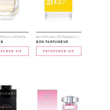
Elie Saab Le Parfum in White Eau de Parfum (Various Sizes) - 30ml
Bon Parfumeur 203 Raspberry Vanilla Blackberry Eau de Parfum (Various Sizes) - 100ml
AB
BON PARFUMEUR
DECKEN SIE
ENTDECKEN SIE