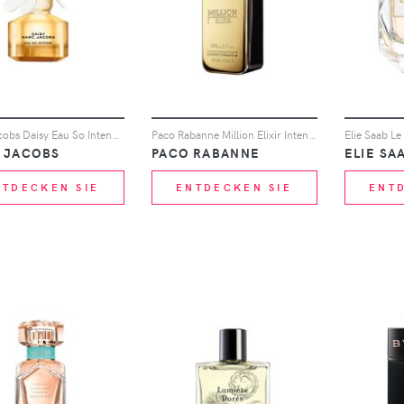
Marc Jacobs Daisy Eau So Intense Eau de Parfum 30ml
Paco Rabanne Million Elixir Intense 200ml
 JACOBS
PACO RABANNE
ELIE SA
NTDECKEN SIE
ENTDECKEN SIE
ENT