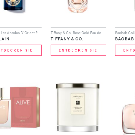
Guerlain Les Absolus D'Orient Patchouli Ardent Eau De Parfum 125ml
Tiffany & Co. Rose Gold Eau de Parfum For Her 75ml
LAIN
TIFFANY & CO.
BAOBAB
NTDECKEN SIE
ENTDECKEN SIE
ENT