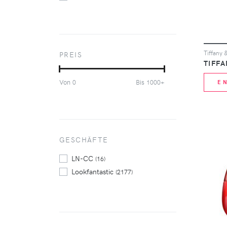
HERMÈS
(62)
HERMETICA
(38)
Jimmy Choo
(37)
Jo Malone London
(118)
PREIS
Maison Margiela
(59)
TIFFA
MILLER HARRIS
(42)
Von
Bis
0
1000+
E
Neom
(48)
Rituals
(45)
Serge Lutens
(42)
Tom Ford
(46)
Versace
GESCHÄFTE
(39)
Ysl
(45)
LN-CC
(16)
Lookfantastic
(2177)