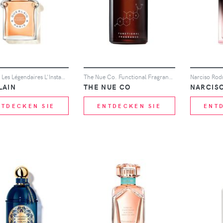
Guerlain Les Légendaires L'Instant De Guerlain Eau De Parfum 75ml
The Nue Co. Functional Fragrance - 50ml
LAIN
THE NUE CO
NARCIS
NTDECKEN SIE
ENTDECKEN SIE
ENT