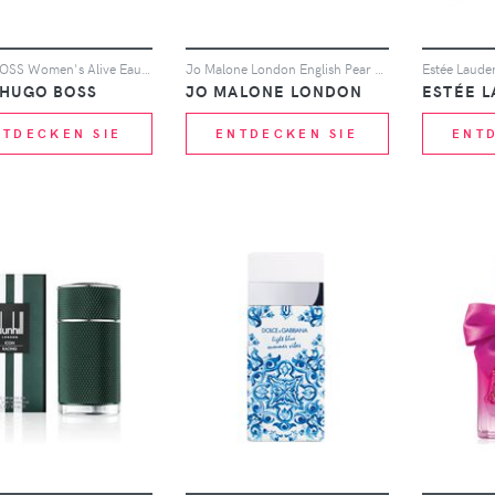
HUGO BOSS Women's Alive Eau de Parfum 50ml
Jo Malone London English Pear and Freesia Luxury Candle 2.5kg
 HUGO BOSS
JO MALONE LONDON
ESTÉE 
NTDECKEN SIE
ENTDECKEN SIE
ENT