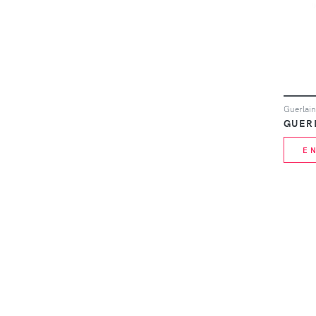
GUER
E