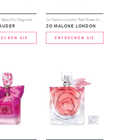
Estée Lauder Beautiful Magnolia Intense Eau de Parfum 100ml
Jo Malone London Red Roses Scent Surround Diffuser 165ml
LAUDER
JO MALONE LONDON
DECKEN SIE
ENTDECKEN SIE