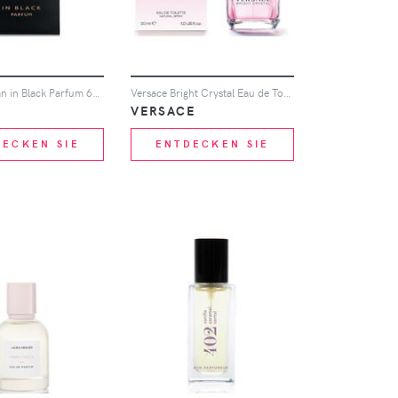
BVLGARI Man in Black Parfum 60ml
Versace Bright Crystal Eau de Toilette 30ml
I
VERSACE
DECKEN SIE
ENTDECKEN SIE