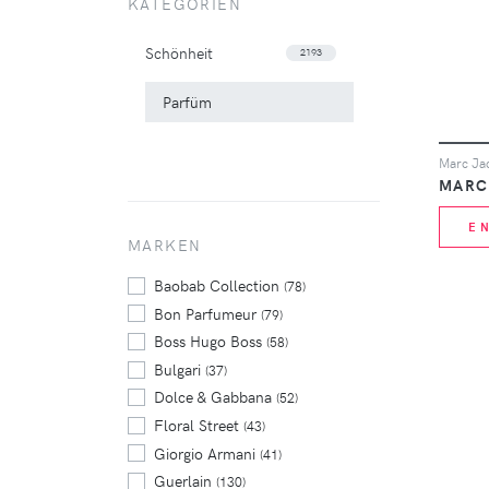
KATEGORIEN
Schönheit
2193
Parfüm
MARC
E
MARKEN
Baobab Collection
(78)
Bon Parfumeur
(79)
Boss Hugo Boss
(58)
Bulgari
(37)
Dolce & Gabbana
(52)
Floral Street
(43)
Giorgio Armani
(41)
Guerlain
(130)