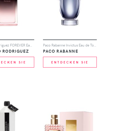
Narciso Rodriguez FOREVER Eau de Parfum 100ml
Paco Rabanne Invictus Eau de Toilette 200ml
O RODRIGUEZ
PACO RABANNE
DECKEN SIE
ENTDECKEN SIE