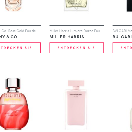
Tiffany & Co. Rose Gold Eau de Parfum For Her 30ml
Miller Harris Lumiere Doree Eau de Parfum 50ml
NY & CO.
MILLER HARRIS
BULGAR
NTDECKEN SIE
ENTDECKEN SIE
ENT