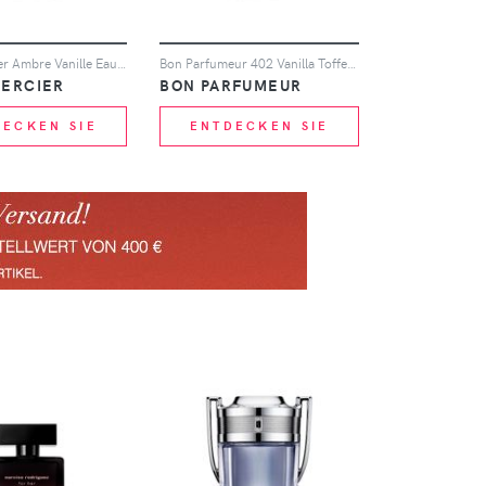
Laura Mercier Ambre Vanille Eau de Parfum 50ml
Bon Parfumeur 402 Vanilla Toffee Sandalwood Eau de Parfum (Various Sizes) - 15ml
MERCIER
BON PARFUMEUR
DECKEN SIE
ENTDECKEN SIE