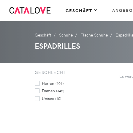
ANGEBO
GESCHÄFT
Geschäft
Schuhe
Flache Schuhe
Espadrill
ESPADRILLES
GESCHLECHT
Es wer
Herren
(401)
Damen
(345)
Unisex
(10)