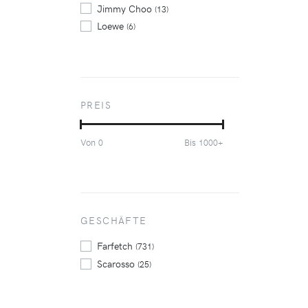
Jimmy Choo
(13)
Loewe
(6)
Manebi
(66)
Michael Michael Kors
(7)
Missoni
(12)
Off-White
(9)
PREIS
Polo Ralph Lauren
(10)
Saint Laurent
(11)
Von
Bis
0
1000+
Santoni
(6)
Scarosso
(61)
Tod's
(8)
Tommy Hilfiger
(9)
Tory Burch
GESCHÄFTE
(13)
Valentino
(28)
Farfetch
(731)
Scarosso
(25)