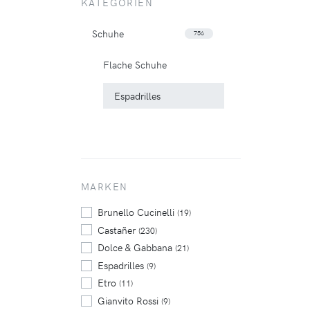
KATEGORIEN
Schuhe
756
Flache Schuhe
Espadrilles
MARKEN
Brunello Cucinelli
(19)
Castañer
(230)
Dolce & Gabbana
(21)
Espadrilles
(9)
Etro
(11)
Gianvito Rossi
(9)