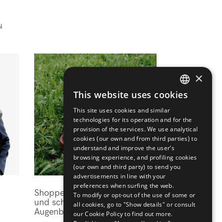
N
×
This website uses cookies
ENGLISH
This site uses cookies and similar
ITALIAN
technologies for its operation and for the
provision of the services. We use analytical
cookies (our own and from third parties) to
understand and improve the user’s
browsing experience, and profiling cookies
(our own and third party) to send you
advertisements in line with your
preferences when surfing the web.
Shoppen Sie die elegantesten
To modify or opt-out of the use of some or
und schicksten Marken des
all cookies, go to "Show details" or consult
Augenblicks bei Mytheresa
our Cookie Policy to find out more.