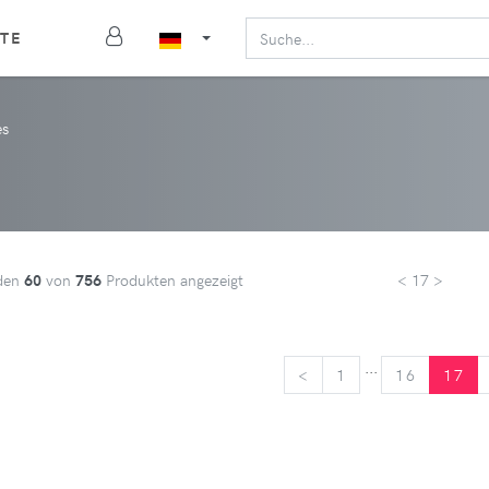
TE
es
den
60
von
756
Produkten angezeigt
< 17 >
...
<
<
1
16
17