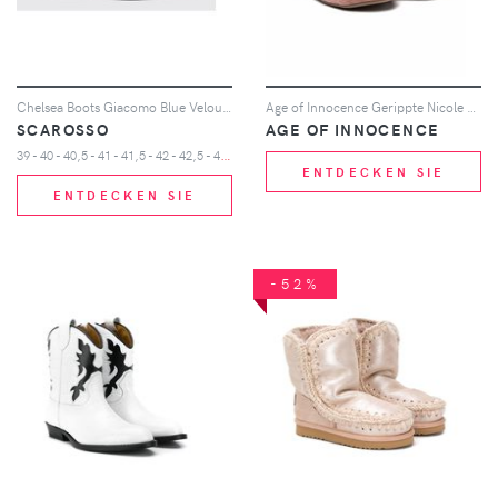
Chelsea Boots Giacomo Blue Veloursleder
Age of Innocence Gerippte Nicole Samtstiefel - Rosa
SCAROSSO
AGE OF INNOCENCE
3
9 - 40 - 40,5 - 41 - 41,5 - 42 - 42,5 - 43 - 43,5 - 44 - 45 - 46 - 47
ENTDECKEN SIE
ENTDECKEN SIE
-52%