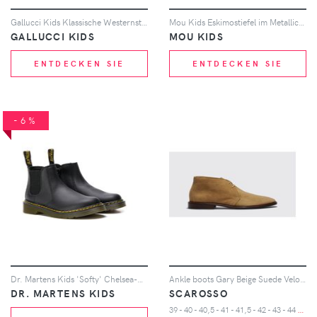
Gallucci Kids Klassische Westernstiefel - Weiß
Mou Kids Eskimostiefel im Metallic-Look - Rosa
GALLUCCI KIDS
MOU KIDS
ENTDECKEN SIE
ENTDECKEN SIE
-6%
Dr. Martens Kids 'Softy' Chelsea-Boots - Schwarz
Ankle boots Gary Beige Suede Veloursleder
DR. MARTENS KIDS
SCAROSSO
3
9 - 40 - 40,5 - 41 - 41,5 - 42 - 43 - 44 - 45 - 46