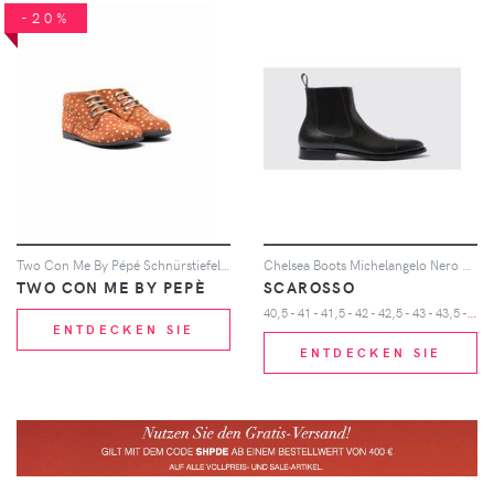
-20%
Two Con Me By Pépé Schnürstiefel mit Sterne-Print - Braun
Chelsea Boots Michelangelo Nero Kalbsleder
TWO CON ME BY PEPÈ
SCAROSSO
4
0,5 - 41 - 41,5 - 42 - 42,5 - 43 - 43,5 - 44 - 45 - 46
ENTDECKEN SIE
ENTDECKEN SIE