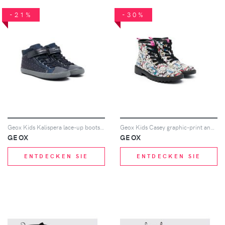
-21%
-30%
Geox Kids Kalispera lace-up boots - Blau
Geox Kids Casey graphic-print ankle boots - Weiß
GEOX
GEOX
ENTDECKEN SIE
ENTDECKEN SIE