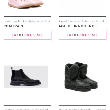
Pom D'api buckle-strap boots - Rosa
Age of Innocence Schnürstiefel mit Pompons - Grau
POM D'API
AGE OF INNOCENCE
ENTDECKEN SIE
ENTDECKEN SIE
Chelsea Boots Poppy Black poliertes Kalbsleder
Mou Kids Bestickte Stiefel - Schwarz