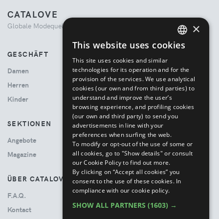
CATALOVE
×
Globale Modequelle. Kuratiertes Einkaufserlebnis.
This website uses cookies
ENGLISH
GESCHÄFT
This site uses cookies and similar
ITALIAN
technologies for its operation and for the
Damen
provision of the services. We use analytical
Herren
cookies (our own and from third parties) to
understand and improve the user’s
Kinder
browsing experience, and profiling cookies
(our own and third party) to send you
SEKTIONEN
advertisements in line with your
preferences when surfing the web.
Angebote
To modify or opt-out of the use of some or
all cookies, go to "Show details" or consult
Magazine
our Cookie Policy to find out more.
By clicking on “Accept all cookies” you
ÜBER CATALOVE
consent to the use of these cookies.
In
compliance with our cookie policy.
F.A.Q.
SHOW ALL PARTNERS
(1603) →
Kontact