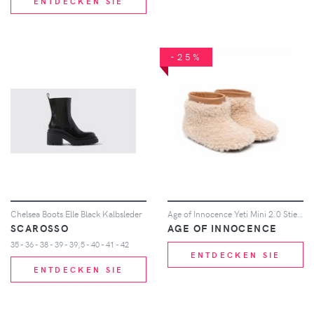
ENTDECKEN SIE
-25%
Chelsea Boots Elle Black Kalbsleder
Age of Innocence Yeti Mini 2.0 Stiefeletten - Braun
SCAROSSO
AGE OF INNOCENCE
35 - 36 - 38 - 39 - 39,5 - 40 - 41 - 42
ENTDECKEN SIE
ENTDECKEN SIE