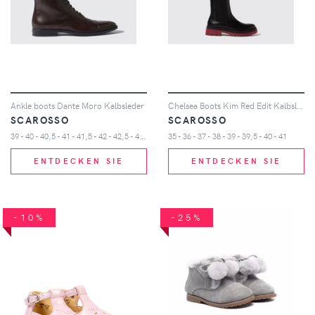
Ankle boots Dante Moro Kalbsleder
Chelsea Boots Kim Red Edit Kalbsleder
SCAROSSO
SCAROSSO
3
9 - 40 - 40,5 - 41 - 41,5 - 42 - 42,5 - 43 - 43,5 - 44 - 45 - 46 - 47
35 - 36 - 37 - 38 - 39 - 39,5 - 40 - 41
ENTDECKEN SIE
ENTDECKEN SIE
-10%
-25%