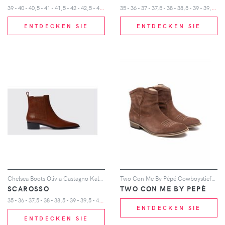
3
9 - 40 - 40,5 - 41 - 41,5 - 42 - 42,5 - 43 - 43,5 - 44 - 45 - 46 - 47 - 48
3
5 - 36 - 37 - 37,5 - 38 - 38,5 - 39 - 39,5 - 40 - 41 - 42
ENTDECKEN SIE
ENTDECKEN SIE
Chelsea Boots Olivia Castagno Kalbsleder
Two Con Me By Pépé Cowboystiefel aus Wildleder - Braun
SCAROSSO
TWO CON ME BY PEPÈ
3
5 - 36 - 37,5 - 38 - 38,5 - 39 - 39,5 - 40 - 41 - 42
ENTDECKEN SIE
ENTDECKEN SIE